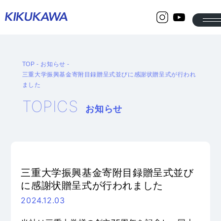
TOP
-
お知らせ
-
COMPANY
三重大学振興基金寄附目録贈呈式並びに感謝状贈呈式が行われ
会社案内
ました
TOPICS
ご挨拶
会社概要
お知らせ
沿革
営業拠点
PRODUCTS
製品情報
三重大学振興基金寄附目録贈呈式並び
製材機械
合板仕上加工機・検査機
に感謝状贈呈式が行われました
工作機械
木工機械
2024.12.03
ワイドベルトサンダ
水分計