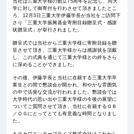
当社は三重大学様の創立75周年を記念し、同大
学に対して御寄付を行わさせて頂きましたとこ
RECRUIT
ろ、12月3日三重大学伊藤学長が当社をご訪問下
採用情報
さり「三重大学振興基金寄附目録贈呈式・感謝
ACCESS
状贈呈式」が挙行されました。
アクセス
贈呈式では当社から三重大学様に寄附目録を贈
呈させて頂き、三重大学様からは感謝状を頂戴
し、この式典を通じて三重大学様との絆をさら
に深めることができました。
トピックス
IR情報
その後、伊藤学長と当社に在籍する三重大学卒
電子公告
個人情報保護方針
業生との間で懇談会が開かれ、和やかな雰囲気
サイトマップ
の中で活発な交流が行われました。懇談会では
大学時代の思い出や三重大学様の今後の展望に
Copyright 2024
KIKUKAWA ENTERPRISE, INC
.
ついてご質問させて頂き、当社に在籍するＯＢ
／ＯＧにとってとても有意義な時間となりまし
た。
キクカワエンタープライズ株式会社はこれから